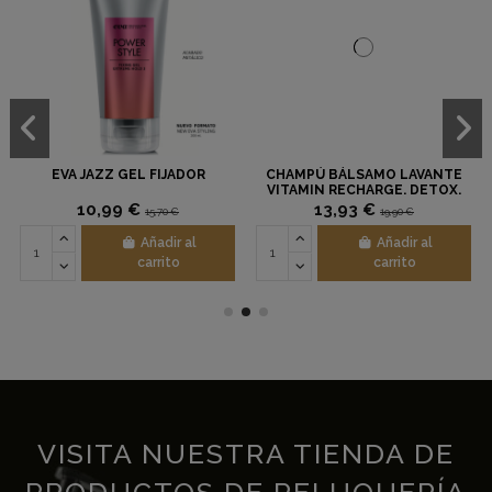
EVA JAZZ GEL FIJADOR
CHAMPÚ BÁLSAMO LAVANTE
VITAMIN RECHARGE. DETOX.
500ML.
10,99 €
13,93 €
15,70 €
19,90 €
Añadir al
Añadir al
carrito
carrito
VISITA NUESTRA TIENDA DE
PRODUCTOS DE PELUQUERÍA