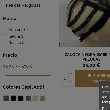
Pelucas Religiosas
Marca
Aderans
(1)
natura
(1)
Realce
(1)
CALOTA NEGRA, BASE 
Precio
PELUCAS
15,00 €
8,00 € - 47,00 €
Añadir a
carrito
Colores Capil Actif
Este 
serv
anál
uso 
Polí