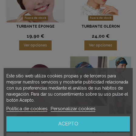
Fuera de stock
Fuera de stock
TURBANTE ÉPONGE
TURBANTE OLÉRON
19,90 €
24,00 €
Ver opciones
Ver opciones
Este sitio web utiliza cookies propias y de terceros para
mejorar nuestros servicios y mostrarle publicidad relacionada
con sus preferencias mediante el análisis de sus hábitos de
navegación. Para dar su consentimiento sobre su uso pulse el
botón Acepto.
Política de cookies
Personalizar cookies
Fuera de stock
TURBANTE BAMBOU
TURBANTE CON VISERA
ACEPTO
BAMBOU SANT GERMAIN
21,90 €
49,00 €