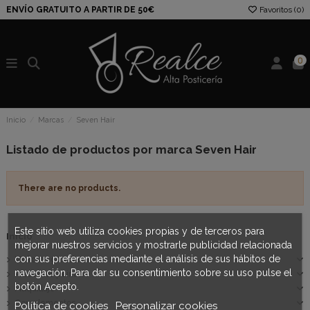
ENVÍO GRATUITO A PARTIR DE 50€
Favoritos (
0
)
0
Inicio
Marcas
Seven Hair
Listado de productos por marca Seven Hair
There are no products.
Este sitio web utiliza cookies propias y de terceros para
Inicio
mejorar nuestros servicios y mostrarle publicidad relacionada
con sus preferencias mediante el análisis de sus hábitos de
Moños regionales
navegación. Para dar su consentimiento sobre su uso pulse el
Productos peinado
botón Acepto.
Maquillaje
Complementos
Política de cookies
Personalizar cookies