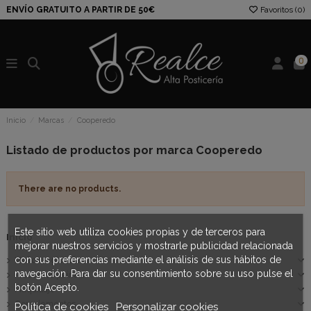
ENVÍO GRATUITO A PARTIR DE 50€
Favoritos (
0
)
0
Inicio
Marcas
Cooperedo
Listado de productos por marca Cooperedo
There are no products.
Este sitio web utiliza cookies propias y de terceros para
Inicio
mejorar nuestros servicios y mostrarle publicidad relacionada
con sus preferencias mediante el análisis de sus hábitos de
Moños regionales
navegación. Para dar su consentimiento sobre su uso pulse el
Productos peinado
botón Acepto.
Maquillaje
Complementos
Política de cookies
Personalizar cookies