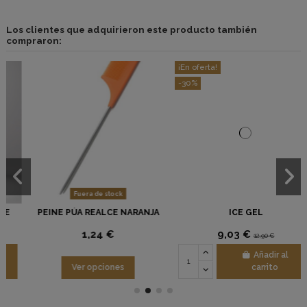
Los clientes que adquirieron este producto también
compraron:
¡En oferta!
-30%
Fuera de stock
PEINE PÚA REALCE NARANJA
ICE GEL
1,24 €
9,03 €
12,90 €
Añadir al
Ver opciones
carrito