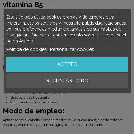
vitamina B5
El Champú Neutro Pro-vitamina B5 de Valquer está diseñado para limpiar el
Este sitio web utiliza cookies propias y de terceros para
cabello de manera suave y eficaz, respetando el equilibrio natural del cuero
mejorar nuestros servicios y mostrarle publicidad relacionada
cabelludo y de la fibra capilar.
con sus preferencias mediante el análisis de sus hábitos de
Su fórmula enriquecida con provitamina B5 ayuda a aportar hidratación,
navegación. Para dar su consentimiento sobre su uso pulse el
suavidad y brillo, favoreciendo un cabello más flexible, manejable y con
botón Acepto.
aspecto saludable. Gracias a su suavidad, es perfecto para el uso frecuente y
apto para todo tipo de cabellos.
Política de cookies
Personalizar cookies
Ideal para quienes buscan una limpieza delicada sin renunciar al cuidado y
confort capilar diario.
ACEPTO
Beneficios:
Limpieza suave y respetuosa.
RECHAZAR TODO
Ayuda a mantener la hidratación natural del cabello.
Aporta suavidad y brillo.
Favorece un cabello más manejable.
Ideal para uso frecuente.
Apto para todo tipo de cabellos.
Modo de empleo:
Aplicar sobre el cabello húmedo mediante un suave masaje hasta obtener
espuma. Aclarar con abundante agua. Repetir si es necesario.