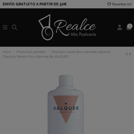
ENVÍO GRATUITO A PARTIR DE 50€
Favoritos (
0
)
0
Inicio
Productos peinado
Champús específicos peinado regional
Champú Neutro Pro-vitamina B5 VALQUER