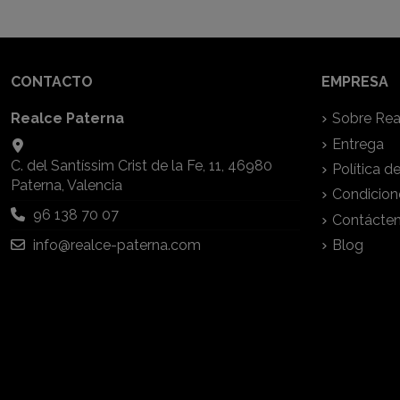
CONTACTO
EMPRESA
Realce Paterna
Sobre Rea
Entrega
C. del Santíssim Crist de la Fe, 11, 46980
Política d
Paterna, Valencia
Condicion
96 138 70 07
Contácte
info@realce-paterna.com
Blog