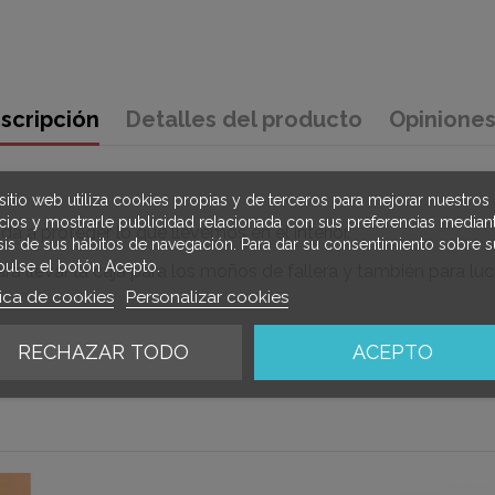
scripción
Detalles del producto
Opinione
sitio web utiliza cookies propias y de terceros para mejorar nuestros
icios y mostrarle publicidad relacionada con sus preferencias mediant
 a proteger lo que llevemos en el interior.
isis de sus hábitos de navegación. Para dar su consentimiento sobre s
pulse el botón Acepto.
a llevar la caja para los moños de fallera y también para luci
tica de cookies
Personalizar cookies
RECHAZAR TODO
ACEPTO