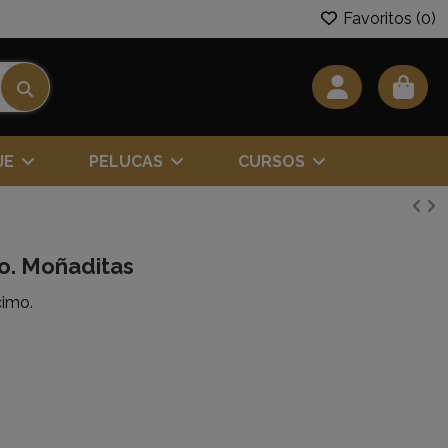
Favoritos (
0
)
JE
PELUCAS
CURSOS
o. Moñaditas
cimo.