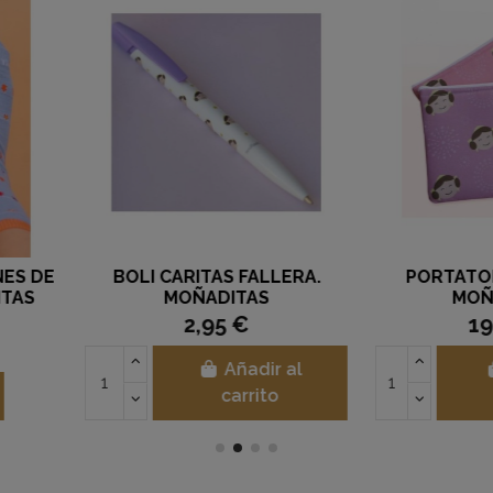
Fuera de stock
PEINETAS.
PELUCHE PEINETA FALLERA.
TOT
S
MOÑADITAS
23,95 €
ir al
to
Ver opciones