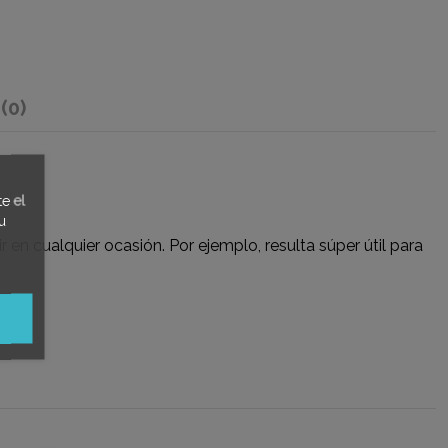
s
(0)
e el
u
r en cualquier ocasión. Por ejemplo, resulta súper útil para