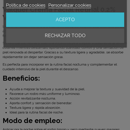
Política de cookies
Personalizar cookies
Valquer
Crema Facial Retinal 0.2%
Vitamin A Sleep 30 ml
ACEPTO
La Crema Facial Retinal 0.2% Vitamin A Sleep de Valquer está diseñada para
actuar durante la noche, ayudando a mejorar el aspecto de la piel y
RECHAZAR TODO
favoreciendo una apariencia más uniforme, luminosa y revitalizada.
Su fórmula con retinal y vitamina A contribuye a mejorar visualmente la textura
cutánea mientras descansas, aportando suavidad, confort y una sensación de
piel renovada al despertar. Gracias a su textura ligera y agradable, se absorbe
rápidamente sin dejar sensación grasa.
Es perfecta para incorporar en la rutina facial nocturna y complementar el
cuidado intensivo de la piel durante el descanso.
Beneficios:
Ayuda a mejorar la textura y suavidad de la piel.
Favorece un rostro más uniforme y luminoso.
Acción revitalizante nocturna.
Aporta confort y sensación de bienestar.
Textura ligera y rápida absorción.
Ideal para la rutina facial de noche.
Modo de empleo:
Aplicar por la noche sobre el rostro limpio y seco mediante suaves masajes