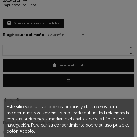
Impuestos incluidos
Guías de colores y medidas
Elegir color del moño
Añadir al carrito
Este sitio web utiliza cookies propias y de terceros para
mejorar nuestros servicios y mostrarle publicidad relacionada
con sus preferencias mediante el análisis de sus hábitos de
Detalles del producto
navegación. Para dar su consentimiento sobre su uso pulse el
botón Acepto.
Opiniones
(0)