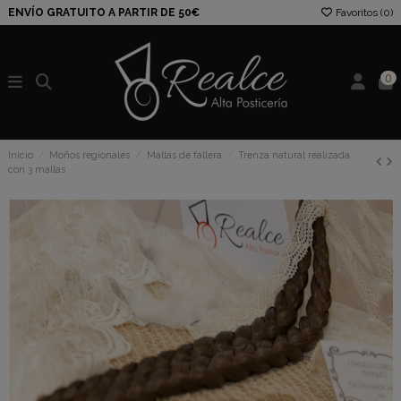
ENVÍO GRATUITO A PARTIR DE 50€
Favoritos (
0
)
0
Inicio
Moños regionales
Mallas de fallera
Trenza natural realizada
con 3 mallas