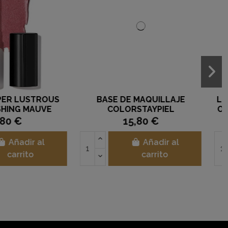
 SUPER LUSTROUS
ESMALTE DE UÑAS ELINÉ Nº
TAINLY RED REVLON
30
8,80 €
5,25 €
Añadir al
Añadir al
carrito
carrito