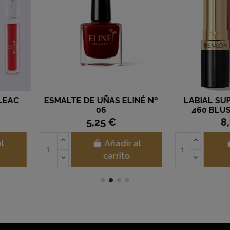
OLORSTAY
AGUA LIMPIADORA VITAMINA
LABIAL
E MAXIUM
C
740 CER
11,50 €
ir al
Añadir al
to
carrito