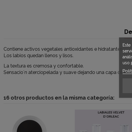
De
Este 
Contiene activos vegetales antioxidantes e hidratantes.
serv
Los labios quedan llenos y lisos.
anál
uso 
La textura es cremosa y confortable.
Polí
Sensacio´n aterciopelada y suave dejando una capa de colo
16 otros productos en la misma categoría: