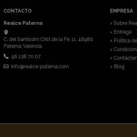
CONTACTO
EMPRESA
Realce Paterna
Sobre Rea
Entrega
C. del Santíssim Crist de la Fe, 11, 46980
Política d
Paterna, Valencia
Condicion
96 138 70 07
Contácte
info@realce-paterna.com
Blog