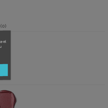
s
(0)
e el
u