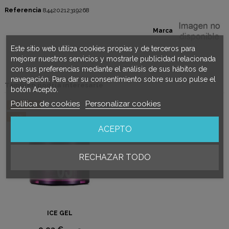
Referencia
84420212319268
Marca
Este sitio web utiliza cookies propias y de terceros para
mejorar nuestros servicios y mostrarle publicidad relacionada
con sus preferencias mediante el análisis de sus hábitos de
navegación. Para dar su consentimiento sobre su uso pulse el
También podría interesarle
botón Acepto.
Política de cookies
Personalizar cookies
¡En oferta!
-30%
ACEPTO
RECHAZAR TODO
ICE GEL