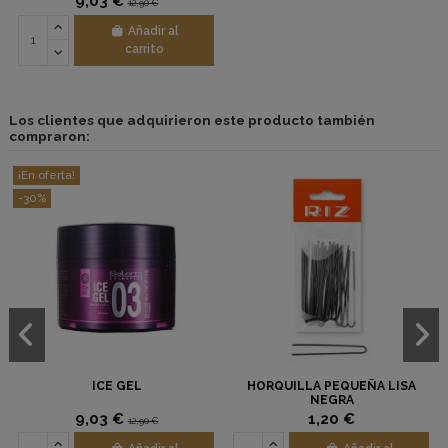
9,03 €
12,90 €
Añadir al
carrito
Los clientes que adquirieron este producto también
compraron:
¡En oferta!
-30%
ICE GEL
HORQUILLA PEQUEÑA LISA
NEGRA
9,03 €
1,20 €
12,90 €