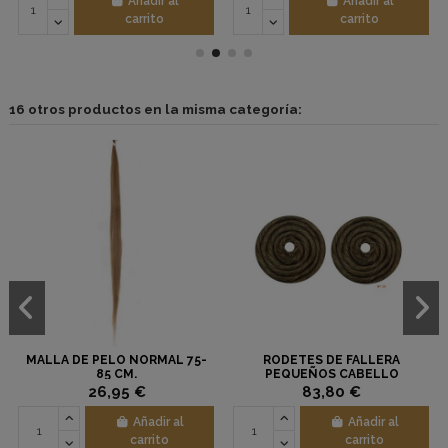
Añadir al
Añadir al
carrito
carrito
16 otros productos en la misma categoría:
MALLA DE PELO NORMAL 75-
RODETES DE FALLERA
85 CM.
PEQUEÑOS CABELLO
NATURAL PAREJA
26,95 €
83,80 €
Añadir al
Añadir al
carrito
carrito