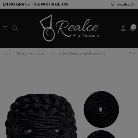
ENVÍO GRATUITO A PARTIR DE 50€
Favoritos (
0
)
0
Inicio
Moños regionales
Moños de Fallera completo en fibra