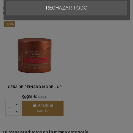
RECHAZAR TODO
Los clientes que adquirieron este producto también
compraron:
-30%
CERA DE PEINADO MODEL UP
9,98 €
14,25 €
Añadir al
carrito
16 otros productos en la misma categoría: