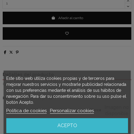
Añadir al carrito
Detalles del producto
Este sitio web utiliza cookies propias y de terceros para
Opiniones
(0)
mejorar nuestros servicios y mostrarle publicidad relacionada
con sus preferencias mediante el análisis de sus hábitos de
navegación. Para dar su consentimiento sobre su uso pulse el
Referencia
8436007232069
botón Acepto.
Política de cookies
Personalizar cookies
Marca
ACEPTO