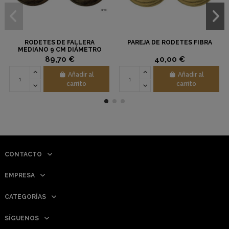
RODETES DE FALLERA
PAREJA DE RODETES FIBRA
MEDIANO 9 CM DIÁMETRO
CABELLO NATURAL PAREJA
89,70 €
40,00 €
Añadir al
Añadir al
carrito
carrito
CONTACTO
EMPRESA
CATEGORÍAS
SÍGUENOS