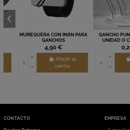
MOÑO TRASERO MEDIANO 8
ICE GEL
MALLAS CABELLO NATURAL
272,55 €
9,03 €
12,9
Añadir al
Añad
carrito
carr
CONTACTO
EMPRESA