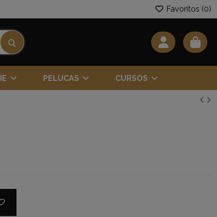
Favoritos (
0
)
JE
PELUCAS
CURSOS