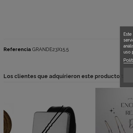
Este 
serv
anál
Referencia
GRANDE23X15,5
uso 
Polí
Los clientes que adquirieron este producto ta
¡En oferta!
-30%