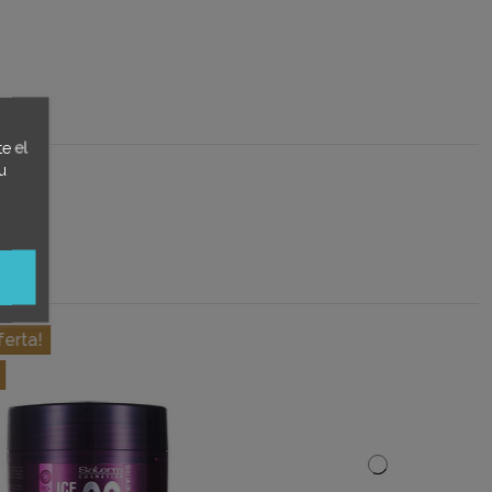
e el
u