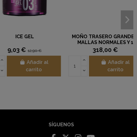
NTI-HUMEDAD PARA
GANCHO CLIP
DAR TRENZAS.
ANTIDESLIZANTE NEGRO
2,80 €
3,50 €
Añadir al
Añadir al
carrito
carrito
SÍGUENOS