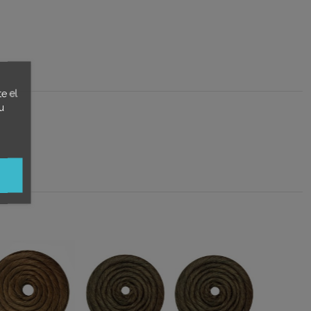
e el
u