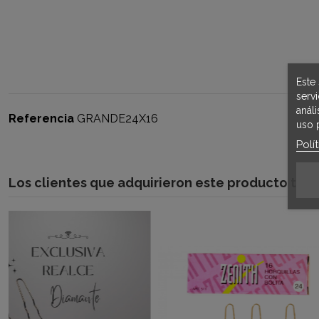
Este 
serv
anál
Referencia
GRANDE24X16
uso 
Polí
Los clientes que adquirieron este producto ta