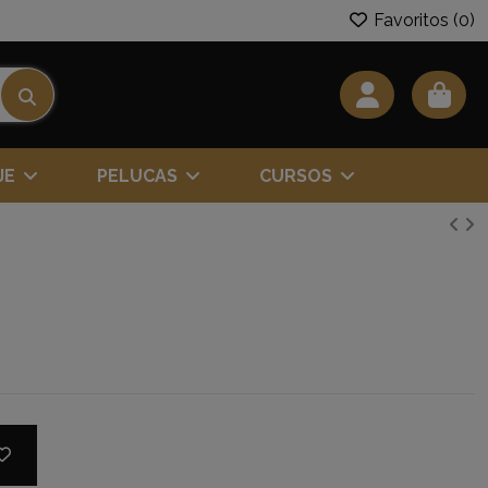
Favoritos (
0
)
JE
PELUCAS
CURSOS