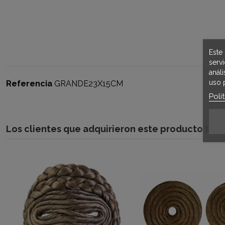
Este 
serv
anál
uso 
Referencia
GRANDE23X15CM
Polí
Los clientes que adquirieron este producto ta