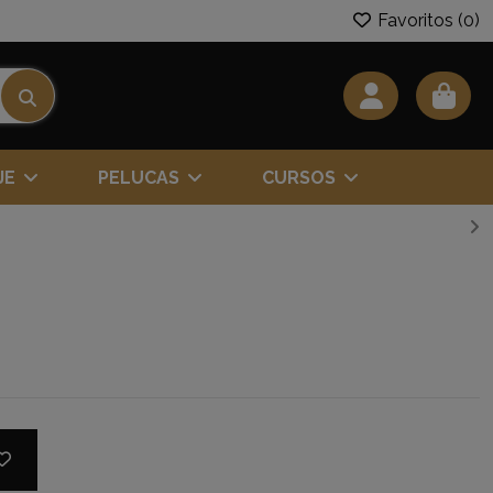
Favoritos (
0
)
JE
PELUCAS
CURSOS