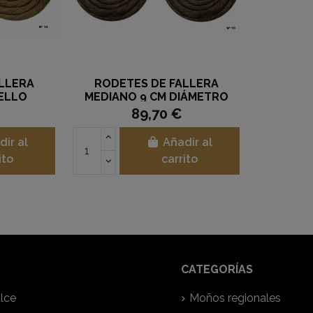
LLERA
RODETES DE FALLERA
ELLO
MEDIANO 9 CM DIÁMETRO
REJA
CABELLO NATURAL PAREJA
89,70 €
dir al
Añadir al
ito
carrito
CATEGORÍAS
lce
Moños regionales