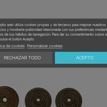
sitio web utiliza cookies propias y de terceros para mejorar nuestros
Detalles del producto
Opiniones
(0)
icios y mostrarle publicidad relacionada con sus preferencias mediant
isis de sus hábitos de navegación. Para dar su consentimiento sobre s
pulse el botón Acepto.
tica de cookies
Personalizar cookies
RECHAZAR TODO
ACEPTO
mbién compraron: