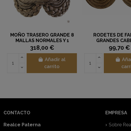
MOÑO TRASERO GRANDE 8
RODETES DE FA
MALLAS NORMALES Y 1
GRANDES CAB
EXTRA-LARGA CABELLO
NATURAL PA
318,00 €
99,70 €
NATURAL
Añadir al
Aña
carrito
carr
CONTACTO
EMPRESA
Realce Paterna
Sobre Rea