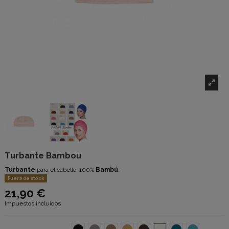
Turbante Bambou
Turbante
para el cabello. 100%
Bambú
.
Fuera de stock
21,90 €
Impuestos incluidos
NEGRO
GRIS
KAKI
Camel
chocolate
Blanco
azul petroleo
Turquesa