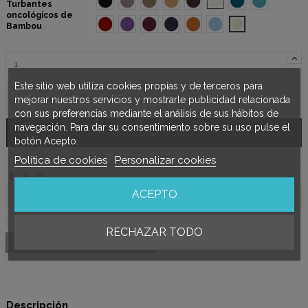
Turbantes
oncológicos de
Rojo
Violeta
Pruné
Azul Marino
Naranja
Indigo
Beige
Bambou
Este sitio web utiliza cookies propias y de terceros para
Añadir al carrito
mejorar nuestros servicios y mostrarle publicidad relacionada
con sus preferencias mediante el análisis de sus hábitos de
navegación. Para dar su consentimiento sobre su uso pulse el
botón Acepto.
Política de cookies
Personalizar cookies
ACEPTO
Acepto los
términos y condiciones de uso
RECHAZAR TODO
Descripción