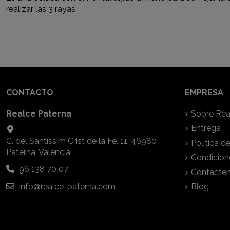
realizar las 3 rayas.
CONTACTO
EMPRESA
Realce Paterna
Sobre Rea
Entrega
C. del Santíssim Crist de la Fe, 11, 46980
Política d
Paterna, Valencia
Condicion
96 138 70 07
Contácte
info@realce-paterna.com
Blog