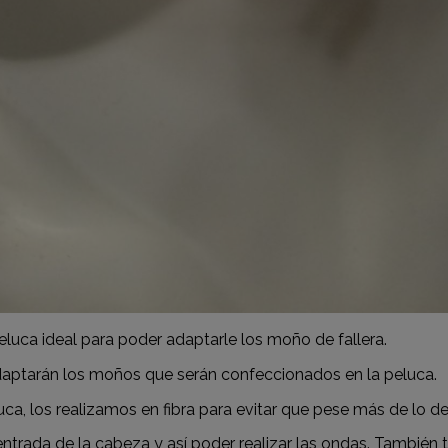
uca ideal para poder adaptarle los moño de fallera.
 adaptarán los moños que serán confeccionados en la peluca.
ca, los realizamos en fibra para evitar que pese más de lo d
ntrada de la cabeza y así poder realizar las ondas. También to