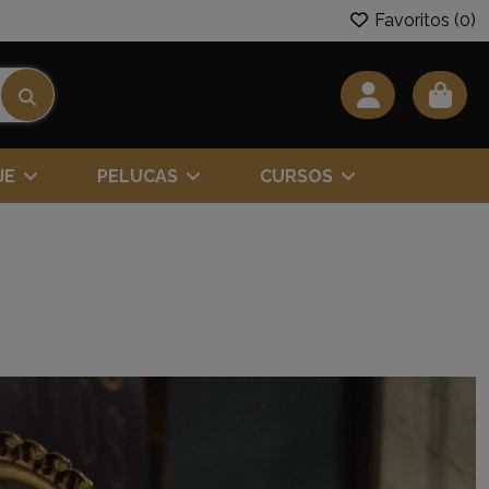
Favoritos (
0
)
JE
PELUCAS
CURSOS