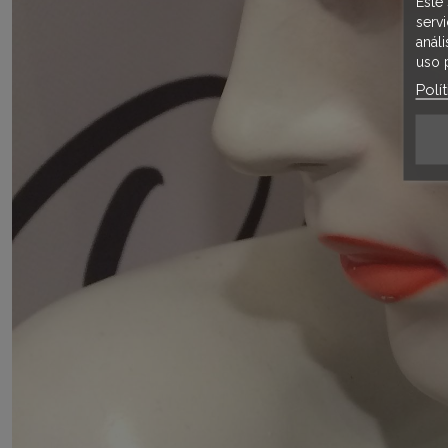
Este 
serv
anál
uso 
Polí