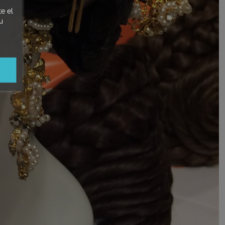
e el
u