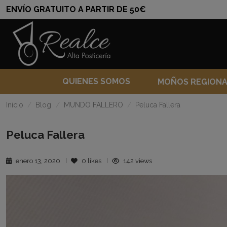
ENVÍO GRATUITO A PARTIR DE 50€
QUIENES SOMOS
MOÑOS REGION
Inicio
Blog
MUNDO FALLERO
Peluca Fallera
Peluca Fallera
enero 13, 2020
0
likes
142 views