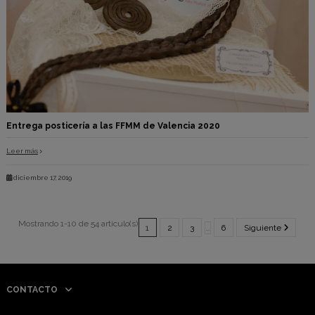
Entrega posticería a las FFMM de Valencia 2020
Leer más
diciembre 17, 2019
Mostrando 1-10 de 54 artículo(s)
1
2
3
…
6
Siguiente
CONTACTO