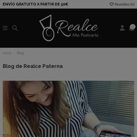
ENVÍO GRATUITO A PARTIR DE 50€
Favoritos (
0
)
0
Inicio
Blog
Blog de Realce Paterna