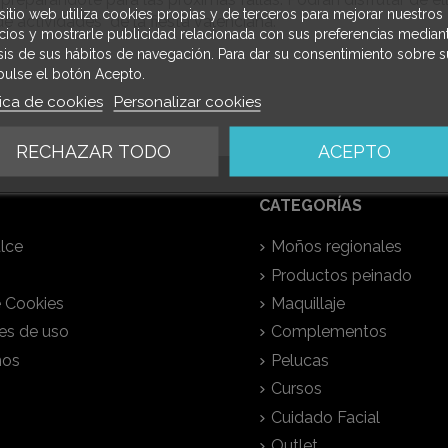
sitio web utiliza cookies propias y de terceros para mejorar nuestros
e actividades de la fiesta valenciana.
icios y mostrarle publicidad relacionada con sus preferencias mediant
isis de sus hábitos de navegación. Para dar su consentimiento sobre s
pulse el botón Acepto.
tica de cookies
Personalizar cookies
RECHAZAR TODO
ACEPTO
CATEGORÍAS
lce
Moños regionales
Productos peinado
e Cookies
Maquillaje
es de uso
Complementos
nos
Pelucas
Cursos
Cuidado Facial
Outlet