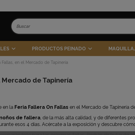
ALES
PRODUCTOS PEINADO
MAQUILLA
n Fallas, en el Mercado de Tapinería
el Mercado de Tapinería
e en la
Feria Fallera On Fallas
en el Mercado de Tapinería de
moños de fallera
, de la más alta calidad, y de diferentes p
ante esos 4 días. Acércate a la exposición y descubre cómo 
e ir preparándote para las próximas fallas. Podrán disfrutar de