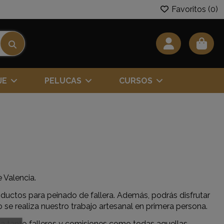
Favoritos (
0
)
JE
PELUCAS
CURSOS
 Valencia.
roductos para peinado de fallera. Además, podrás disfrutar
se realiza nuestro trabajo artesanal en primera persona.
 ella tanto falleros y comisiones como todas aquellas