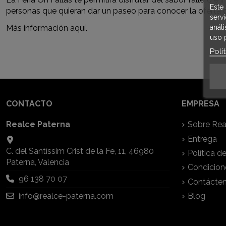
Este 
personas que quieran dar un paseo para conocer la oferta d
serv
anál
Más información
aquí
.
uso 
Polí
CONTACTO
EMPRESA
Realce Paterna
Sobre Rea
Entrega
C. del Santíssim Crist de la Fe, 11, 46980
Política d
Paterna, Valencia
Condicion
96 138 70 07
Contácte
info@realce-paterna.com
Blog