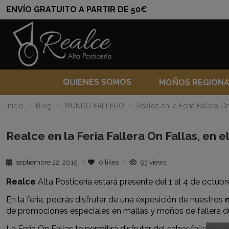
ENVÍO GRATUITO A PARTIR DE 50€
QUIENES SOMOS
MOÑOS REGION
Inicio
Blog
MUNDO FALLERO
Realce en la Feria Fallera O
Realce en la Feria Fallera On Fallas, en 
septiembre 22, 2015
0
likes
93 views
Realce
Alta Posticería estará presente del 1 al 4 de octubr
En la feria, podrás disfrutar de una exposición de nuestros
de promociones especiales en mallas y moños de fallera dur
La Feria On Fallas te permitirá disfrutar del sabor fallero 