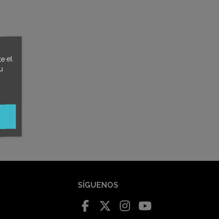
e el
u
SÍGUENOS