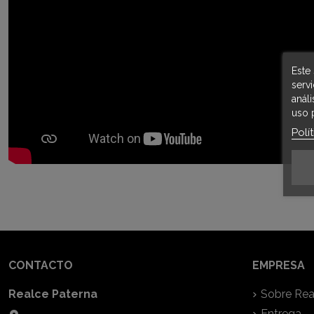
Este 
serv
anál
uso 
Polí
CONTACTO
EMPRESA
Realce Paterna
Sobre Rea
Entrega