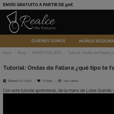
ENVÍO GRATUITO A PARTIR DE 50€
QUIENES SOMOS
MOÑOS REGION
Inicio
Blog
MUNDO FALLERO
Tutorial: Ondas de Fallera ¿
Tutorial: Ondas de Fallera ¿qué tipo te 
febrero 27, 2017
0
likes
140 views
Con este tutorial aprenderás, de la mano de Loles Grande, a