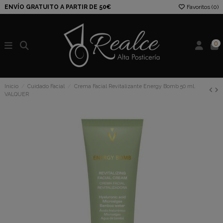
ENVÍO GRATUITO A PARTIR DE 50€
Favoritos (
0
)
0
Inicio
Cuidado Facial
Crema Facial Revitalizante Energy Bomb 50 ml.
VALQUER