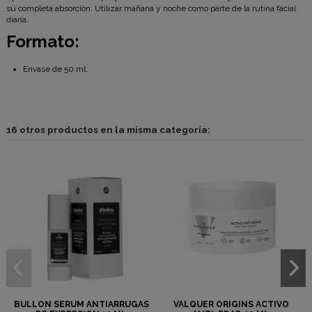
su completa absorción. Utilizar mañana y noche como parte de la rutina facial
diaria.
Formato:
Envase de 50 ml.
16 otros productos en la misma categoría:
RIGINS ACTIVO
VALQUER ORIGINS G-3
CREMA FACIAL