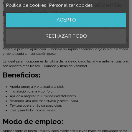
Valquer
Crema Facial Revitalizante
Política de cookies
Personalizar cookies
Energy Bomb 50 ml
ACEPTO
La Crema Facial Revitalizante Energy Bomb de Valquer está diseñada para
aportar hidratación y revitalizar la piel, ayudando a combatir el aspecto apagado
y la sensación de fatiga cutánea.
RECHAZAR TODO
Su fórmula ligera y confortable contribuye a mejorar la luminosidad y suavidad
del rostro, proporcionando una agradable sensación de frescura y bienestar
desde la primera aplicación. Gracias a su rápida absorción, deja la piel hidratada
y revitalizada sin sensación grasa.
Es ideal para incorporar en la rutina diaria de cuidado facial y mantener una piel
con aspecto más fresco, luminoso y lleno de vitalidad.
Beneficios:
Aporta energía y vitalidad a la piel.
Hidratación diaria y confort.
Ayuda a mejorar la luminosidad del rostro.
Favorece una piel más suave y revitalizada.
Textura ligera y rápida absorción.
Ideal para todo tipo de pieles.
Modo de empleo:
Aplicar sobre el rostro limpio y seco mediante suaves masajes circulares hasta