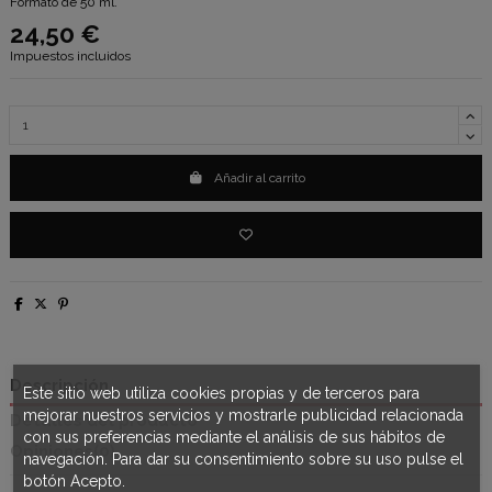
Formato de 50 ml.
24,50 €
Impuestos incluidos
Añadir al carrito
Descripción
Este sitio web utiliza cookies propias y de terceros para
mejorar nuestros servicios y mostrarle publicidad relacionada
Detalles del producto
con sus preferencias mediante el análisis de sus hábitos de
Opiniones
(0)
navegación. Para dar su consentimiento sobre su uso pulse el
botón Acepto.