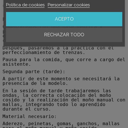
Política de cookies
Personalizar cookies
Opiniones
(0)
ACEPTO
Primera parte (mañana):
Comenzaremos con una base teórica y
práctica sobre técnicas de trabajo,
RECHAZAR TODO
elección de productos y el cuidado del
cabello natural.
Después, pasaremos a la práctica con el
perfeccionamiento de trenzas.
Pausa para la comida, que corre a cargo del
asistente.
Segunda parte (tarde):
A partir de este momento se necesitará la
presencia de la modelo.
En la sesión de tarde trabajaremos las
ondas, la correcta colocación del moño
cosido y la realización del moño manual con
mallas, integrando todo lo aprendido
durante el curso.
Material necesario:
Aderezo, peinetas, gomas, ganchos, mallas