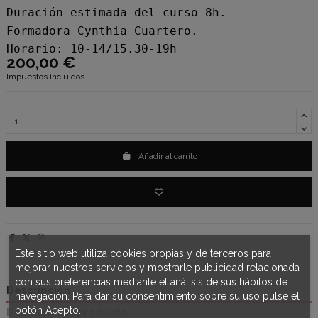
Duración estimada del curso 8h.
Formadora Cynthia Cuartero.
Horario: 10-14/15.30-19h
200,00 €
Impuestos incluidos
Añadir al carrito
Este sitio web utiliza cookies propias y de terceros para
mejorar nuestros servicios y mostrarle publicidad relacionada
con sus preferencias mediante el análisis de sus hábitos de
Descripción
navegación. Para dar su consentimiento sobre su uso pulse el
botón Acepto.
Detalles del producto