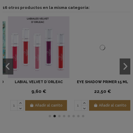
16 otros productos en la misma categoría:
ORLEAC
EYE SHADOW PRIMER 15 ML
ENDURECEDOR DE UÑAS 
15 ML.
22,50 €
5,75 €
carrito
Añadir al carrito
Añadir al car