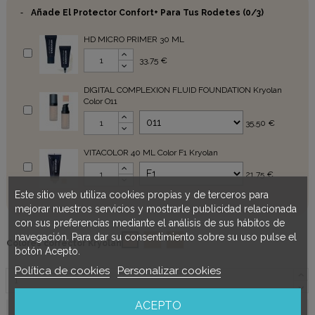
-
Añade El Protector Confort+ Para Tus Rodetes
(0/3)
HD MICRO PRIMER 30 ML
33,75 €
DIGITAL COMPLEXION FLUID FOUNDATION Kryolan
Color O11
35,50 €
VITACOLOR 40 ML Color F1 Kryolan
21,75 €
Este sitio web utiliza cookies propias y de terceros para
mejorar nuestros servicios y mostrarle publicidad relacionada
con sus preferencias mediante el análisis de sus hábitos de
navegación. Para dar su consentimiento sobre su uso pulse el
01
02
03
Colores corrector Kryolan
botón Acepto.
Política de cookies
Personalizar cookies
ACEPTO
Añadir al carrito