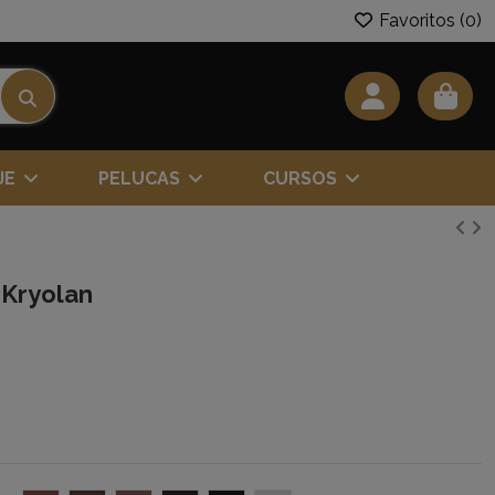
Favoritos (
0
)
JE
PELUCAS
CURSOS
Kryolan