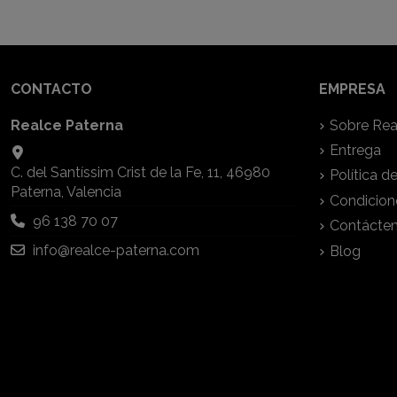
CONTACTO
EMPRESA
Realce Paterna
Sobre Rea
Entrega
C. del Santíssim Crist de la Fe, 11, 46980
Política d
Paterna, Valencia
Condicion
96 138 70 07
Contácte
info@realce-paterna.com
Blog