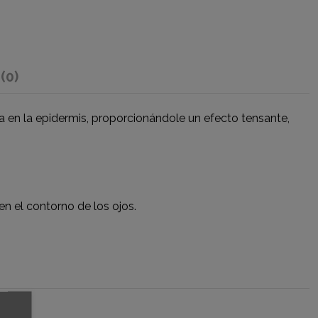
s
(0)
 en la epidermis, proporcionándole un efecto tensante,
n el contorno de los ojos.