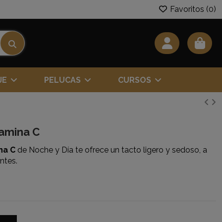
Favoritos (
0
)
JE
PELUCAS
CURSOS
tamina C
na C
de Noche y Día te ofrece un tacto ligero y sedoso, a
ntes.