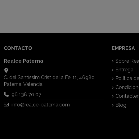
CONTACTO
EMPRESA
Realce Paterna
Sobre Rea
Entrega
C. del Santíssim Crist de la Fe, 11, 46980
Política d
Paterna, Valencia
Condicion
96 138 70 07
Contácte
info@realce-paterna.com
Blog