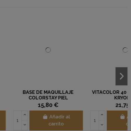
OR 40 ML COLOR F1
CREMA REVITALIZANTE
KRYOLAN
VITAMINA C
21,75 €
19,90 €
Añadir al
Añadir al
carrito
carrito