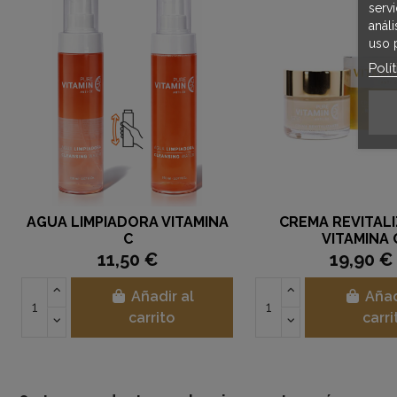
serv
anál
uso 
Polí
AGUA LIMPIADORA VITAMINA
CREMA REVITAL
C
VITAMINA 
11,50 €
19,90 €
Añadir al
Añad
carrito
carri