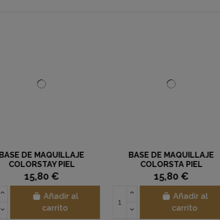
LLAJE
BASE DE MAQUILLAJE
VITACOL
IEL
COLORSTAY PIEL
20 TRUE
MIXTA/GRASA 240 MEDIUM
15,80 €
ON
BEIGE REVLON
ir al
Añadir al
to
carrito