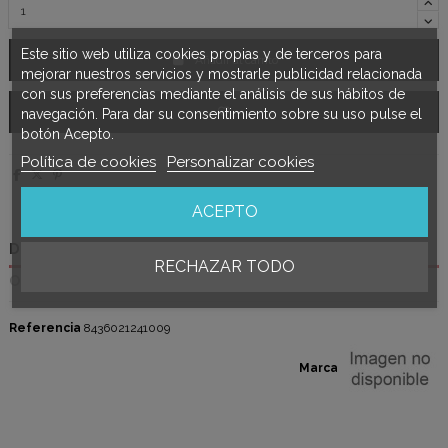
Este sitio web utiliza cookies propias y de terceros para
Añadir al carrito
mejorar nuestros servicios y mostrarle publicidad relacionada
con sus preferencias mediante el análisis de sus hábitos de
navegación. Para dar su consentimiento sobre su uso pulse el
botón Acepto.
Política de cookies
Personalizar cookies
ACEPTO
Detalles del producto
RECHAZAR TODO
Opiniones
(0)
Referencia
8436021241009
Marca