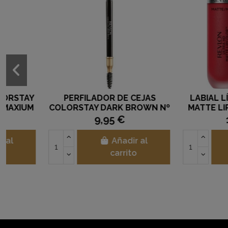
Fuera de stock
TATTOO LABIAL MATTE LIP
COLORETE REVL
MO
NAUGHTY N
6,95 €
11,90 €
Añad
Ver opciones
carri