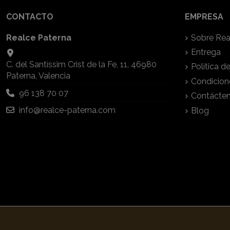
CONTACTO
EMPRESA
Realce Paterna
Sobre Rea
Entrega
C. del Santíssim Crist de la Fe, 11, 46980
Política d
Paterna, Valencia
Condicion
96 138 70 07
Contácte
info@realce-paterna.com
Blog