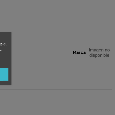
e el
u
Marca