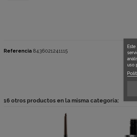
Este 
Referencia
8436021241115
serv
anál
uso 
Polí
16 otros productos en la misma categoría: