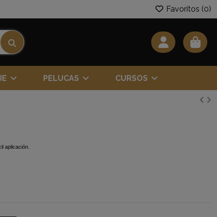
Favoritos (
0
)
JE
PELUCAS
CURSOS
il aplicación.