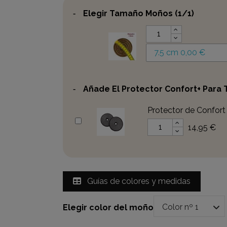
-
Elegir Tamaño Moños
(1/1)
7.5 cm
0,00 €
-
Añade El Protector Confort+ Para
Protector de Confort
14,95 €
Guías de colores y medidas
Elegir color del moño