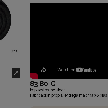
83,80 €
Impuestos incluidos
Fabricación propia, entrega máxima 30 días