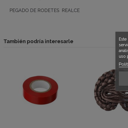
PEGADO DE RODETES REALCE
Este 
También podría interesarle
serv
anál
uso 
Polí