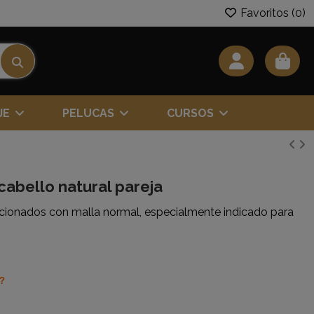
Favoritos (
0
)
JE
PELUCAS
CURSOS
abello natural pareja
ccionados con malla normal, especialmente indicado para
o?