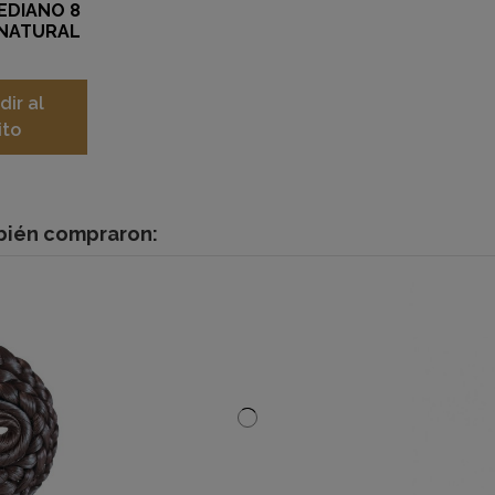
EDIANO 8
 NATURAL
€
dir al
ito
mbién compraron: