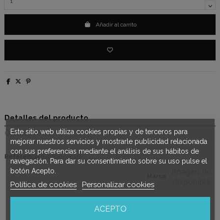
Añadir al carrito
Detalles del producto
Este sitio web utiliza cookies propias y de terceros para
Opiniones
(0)
mejorar nuestros servicios y mostrarle publicidad relacionada
con sus preferencias mediante el análisis de sus hábitos de
Referencia
8426951030118
navegación. Para dar su consentimiento sobre su uso pulse el
botón Acepto.
Marca
Política de cookies
Personalizar cookies
ACEPTO