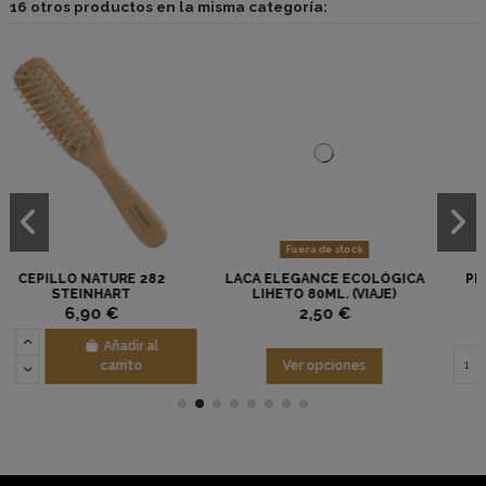
16 otros productos en la misma categoría:
Fuera de stock
2
LACA ELEGANCE ECOLÓGICA
PEINE TITANIO 877 TERMI
LIHETO 80ML. (VIAJE)
2,50 €
9,70 €
Añadir al carrito
Ver opciones