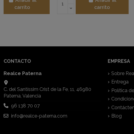
Añadir al
Aña
carrito
carr
CONTACTO
EMPRESA
Realce Paterna
Sobre Rea
Entrega
C. del Santíssim Crist de la Fe, 11, 46980
Política d
Paterna, Valencia
Condicion
96 138 70 07
Contácte
info@realce-paterna.com
Blog