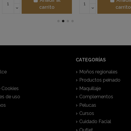
dir al
Añadir al
ito
carrito
CATEGORÍAS
lce
Moños regionales
Productos peinado
e Cookies
Maquillaje
es de uso
Complementos
nos
Pelucas
Cursos
Cuidado Facial
Outlet