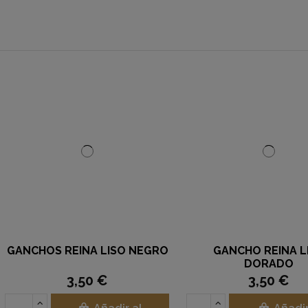
SO NEGRO
GANCHO REINA LISO
LACA P
DORADO
UF
3,50 €