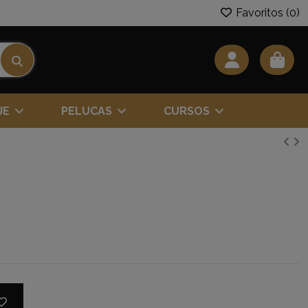
Favoritos (
0
)
JE
PELUCAS
CURSOS