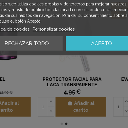
sitio web utiliza cookies propias y de terceros para mejorar nuestros
¡En oferta!
icios y mostrarle publicidad relacionada con sus preferencias mediant
-30%
isis de sus hábitos de navegación. Para dar su consentimiento sobre s
pulse el botón Acepto.
tica de cookies
Personalizar cookies
RECHAZAR TODO
ACEPTO
PROTECTOR FACIAL PARA
EVA J
LACA TRANSPARENTE
4,95 €
1
0 €
ir al
Añadir al
ito
carrito