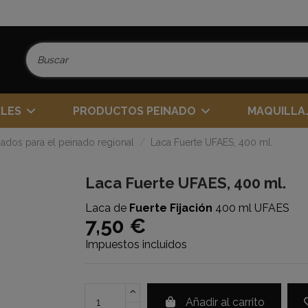
ALES
PRODUCTOS PEINADO
MAQUILLA
ados para el peinado regional
Laca Fuerte UFAES, 400 ml.
Laca Fuerte UFAES, 400 ml.
Laca de
Fuerte Fijación
400 ml UFAES
7,50 €
Impuestos incluidos
Añadir al carrito