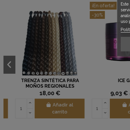
Este 
¡En oferta!
serv
-30%
anál
uso 
Polí
TRENZA SINTÉTICA PARA
ICE GEL
MOÑOS REGIONALES
18,00 €
9,03 €
12,9
Añadir al
Añad
carrito
carr