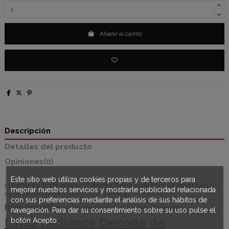
Añadir al carrito
Descripción
Detalles del producto
Opiniones
(0)
Este sitio web utiliza cookies propias y de terceros para
El
Spray de Brillo intenso Decode Finish Radiance de Montibello
es
mejorar nuestros servicios y mostrarle publicidad relacionada
un abrillantador que no aporta peso al cabello. Formato 200 ml.
con sus preferencias mediante el análisis de sus hábitos de
Modo de empleo:
pulverizar a unos 30 cm sobre cabello seco.
navegación. Para dar su consentimiento sobre su uso pulse el
Línea Radiance Decode de
botón Acepto.