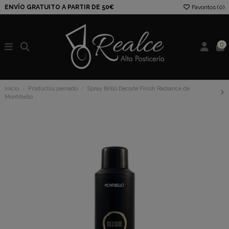
ENVÍO GRATUITO A PARTIR DE 50€
Favoritos (
0
)
0
Inicio
Productos peinado
Spray Brillo Decode Finish Radiance de
Montibello