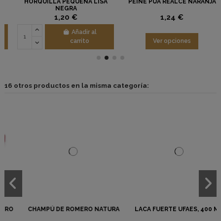
HORQUILLA PEQUEÑA LISA
PEINE PÚA REALCE NARANJA
NEGRA
1,20 €
1,24 €
Añadir al
carrito
Ver opciones
16 otros productos en la misma categoría:
CHAMPÚ DE ROMERO NATURA
LACA FUERTE UFAES, 400 ML.