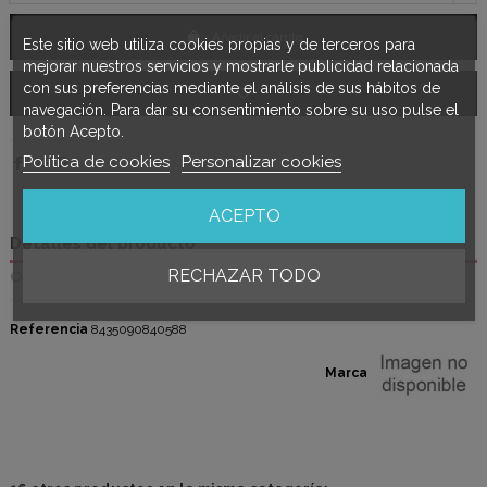
Añadir al carrito
Este sitio web utiliza cookies propias y de terceros para
mejorar nuestros servicios y mostrarle publicidad relacionada
con sus preferencias mediante el análisis de sus hábitos de
navegación. Para dar su consentimiento sobre su uso pulse el
botón Acepto.
Política de cookies
Personalizar cookies
ACEPTO
Detalles del producto
RECHAZAR TODO
Opiniones
(0)
Referencia
8435090840588
Marca