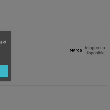
e el
u
Marca