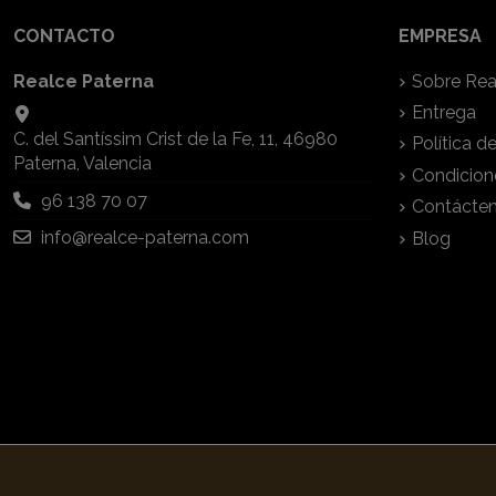
CONTACTO
EMPRESA
Realce Paterna
Sobre Rea
Entrega
C. del Santíssim Crist de la Fe, 11, 46980
Política d
Paterna, Valencia
Condicion
96 138 70 07
Contácte
info@realce-paterna.com
Blog