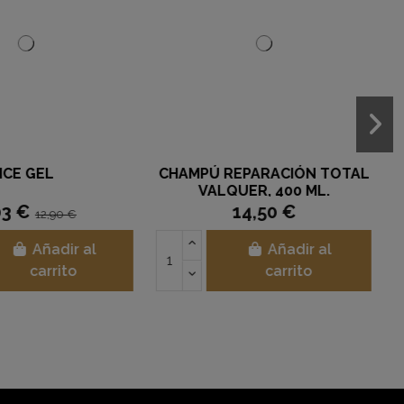
uera de stock
LA INVISIBLE MOÑO
GANCHO CLIP EXTRA LARGO
SERO (UNIDAD)
NEGRO. 12 UNIDADES
0,80 €
1,85 €
Añadir al
er opciones
carrito