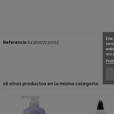
Este 
Referencia
8436007232052
serv
anál
uso 
Polí
16 otros productos en la misma categoría:
¡En oferta!
-30%