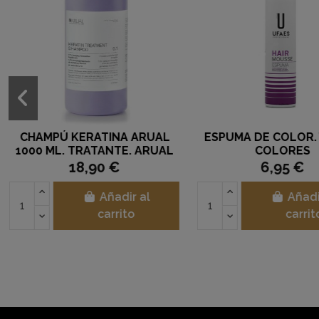
ICE GEL
CHAMPÚ REPARACI
VALQUER, 400
9,03 €
14,50 €
12,90 €
Añadir al
Añad
carrito
carri