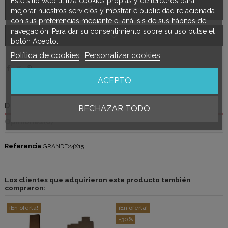
Este sitio web utiliza cookies propias y de terceros para
Añadir al carrito
mejorar nuestros servicios y mostrarle publicidad relacionada
con sus preferencias mediante el análisis de sus hábitos de
navegación. Para dar su consentimiento sobre su uso pulse el
botón Acepto.
Política de cookies
Personalizar cookies
ACEPTO
Detalles del producto
RECHAZAR TODO
Opiniones
(0)
Referencia
GRANDE24X15
Los clientes que adquirieron este producto también
compraron:
¡En oferta!
¡En oferta!
-30%