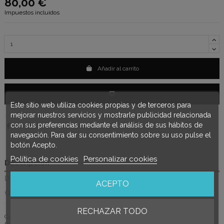
80,00 €
Impuestos incluidos
Añadir al carrito
Este sitio web utiliza cookies propias y de terceros para
mejorar nuestros servicios y mostrarle publicidad relacionada
con sus preferencias mediante el análisis de sus hábitos de
navegación. Para dar su consentimiento sobre su uso pulse el
botón Acepto.
Política de cookies
Personalizar cookies
Descripción
Detalles del producto
ACEPTO
Opiniones
(0)
RECHAZAR TODO
Curso de Moño cosido para Fallera