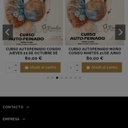
CURSO AUTOPEINADO COSIDO
CURSO AUTOPEINADO MOÑO
JUEVES 22 DE OCTUBRE DE
COSIDO MARTES 23 DE JUNIO
2026
2026 16:00-19:00 H.
80,00 €
80,00 €
Añadir al carrito
Añadir al carrito
CONTACTO
EMPRESA