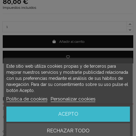
80,00 €
Impuestos incluidos
Añadir al carrito
Este sitio web utiliza cookies propias y de terceros para
mejorar nuestros servicios y mostrarle publicidad relacionada
con sus preferencias mediante el análisis de sus hábitos de
navegación. Para dar su consentimiento sobre su uso pulse el
botón Acepto.
Política de cookies
Personalizar cookies
Descripción
Detalles del producto
ACEPTO
Opiniones
(0)
RECHAZAR TODO
Curso de Moño cosido para Fallera