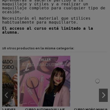
Aprenderás a sacarle partido a tu
maquillaje y útiles y a realizar un
maquillaje completo para cualquier tipo de
ocasión.
Necesitarás el material que utilices
habitualmente para maquillarte.
El acceso al curso está limitado a la
alumna.
16 otros productos en la misma categoría:
AJE
CURSO MOÑO MANUAL JUEVES
CURSO NIVEL EXPERTO