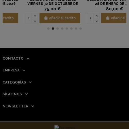
E DE
28 DE ENERO DE 2027
MARTES 22 DE SEPTIEMBRE
2026
80,00 €
200,00 €
rito
Añadir al carrito
Añadir al carrit
CONTACTO
EMPRESA
CATEGORÍAS
SÍGUENOS
NEWSLETTER