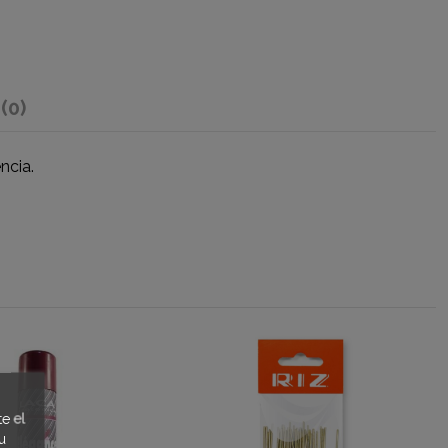
s
(0)
encia.
e el
u