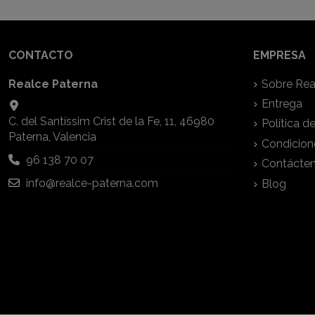
CONTACTO
EMPRESA
Realce Paterna
Sobre Rea
Entrega
C. del Santíssim Crist de la Fe, 11, 46980
Política d
Paterna, Valencia
Condicion
96 138 70 07
Contácte
info@realce-paterna.com
Blog