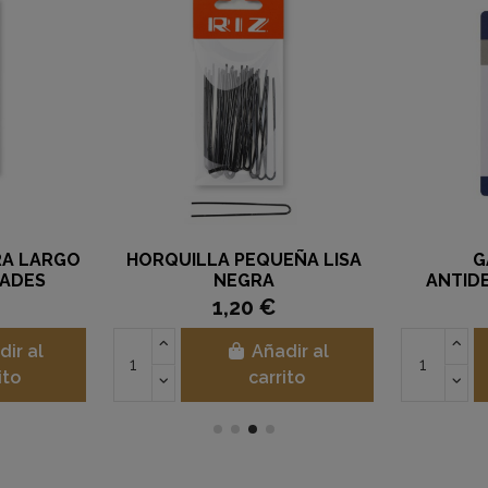
RA LARGO
HORQUILLA PEQUEÑA LISA
G
DADES
NEGRA
ANTID
1,20 €
dir al
Añadir al
ito
carrito