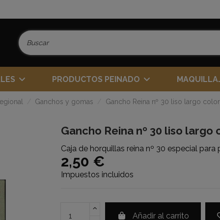
ALES
PRODUCTOS PEINADO
MAQUILLA
regional
Ganchos y gomas
Gancho Reina nº 30 liso largo col
Gancho Reina nº 30 liso larg
Caja de horquillas reina nº 30 especial para
2,50 €
Impuestos incluidos
Añadir al carrito