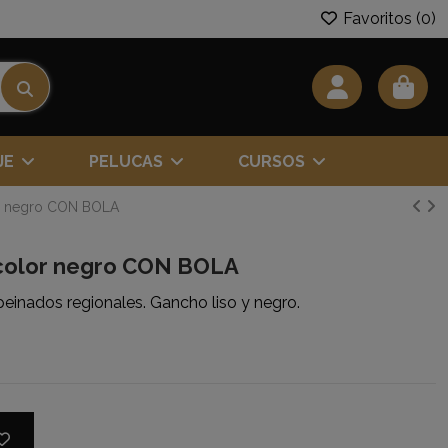
Favoritos (
0
)
JE
PELUCAS
CURSOS
or negro CON BOLA
o color negro CON BOLA
 peinados regionales. Gancho liso y negro.