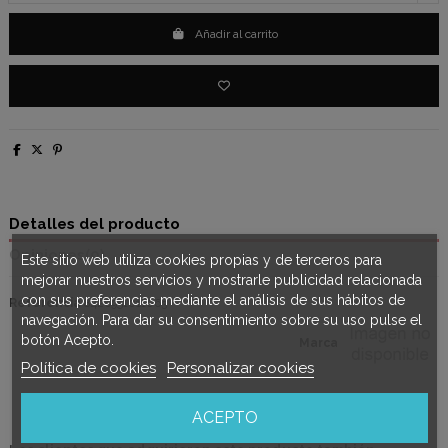
Añadir al carrito
Detalles del producto
Opiniones
(0)
Este sitio web utiliza cookies propias y de terceros para
mejorar nuestros servicios y mostrarle publicidad relacionada
con sus preferencias mediante el análisis de sus hábitos de
Referencia
8426951011063
navegación. Para dar su consentimiento sobre su uso pulse el
botón Acepto.
Marca
Política de cookies
Personalizar cookies
ACEPTO