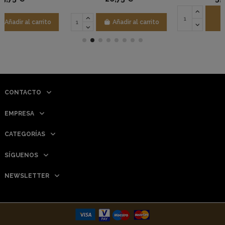
Añadir al
Aña
ir al carrito
carrito
carr
CONTACTO
EMPRESA
CATEGORÍAS
SÍGUENOS
NEWSLETTER