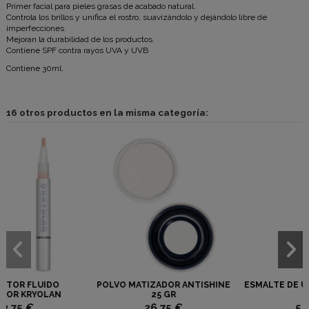
Primer facial para pieles grasas de acabado natural.
Controla los brillos y unifica el rostro, suavizándolo y dejándolo libre de
imperfecciones.
Mejoran la durabilidad de los productos.
Contiene SPF contra rayos UVA y UVB
Contiene 30ml.
16 otros productos en la misma categoría:
R ANTISHINE
ESMALTE DE UÑAS ELINÉ Nº 01
LABIAL ELINÉ SE
R
 €
5,25 €
5,50 €