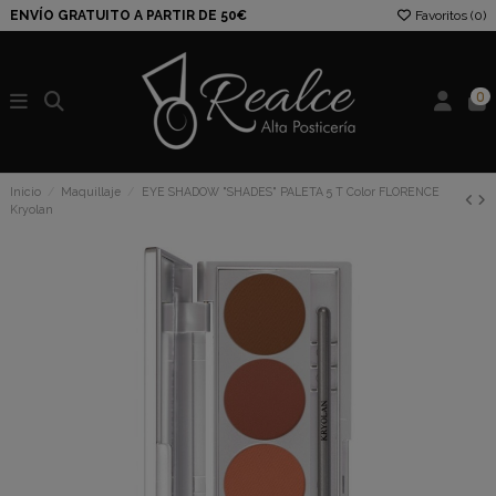
ENVÍO GRATUITO A PARTIR DE 50€
Favoritos (
0
)
0
Inicio
Maquillaje
EYE SHADOW "SHADES" PALETA 5 T Color FLORENCE
Kryolan