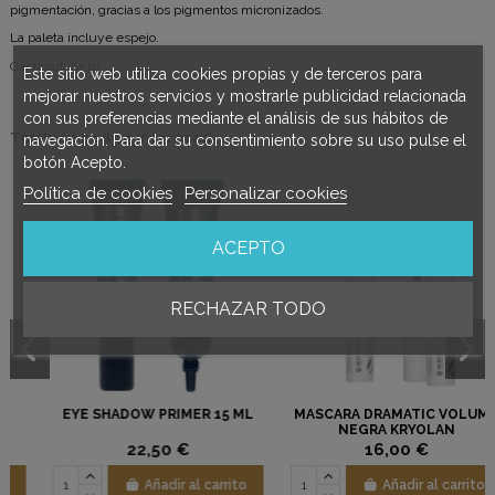
pigmentación, gracias a los pigmentos micronizados.
La paleta incluye espejo.
Cantidad: 7.5 gr
Este sitio web utiliza cookies propias y de terceros para
mejorar nuestros servicios y mostrarle publicidad relacionada
con sus preferencias mediante el análisis de sus hábitos de
También podría interesarle
navegación. Para dar su consentimiento sobre su uso pulse el
botón Acepto.
Política de cookies
Personalizar cookies
ACEPTO
RECHAZAR TODO
EYE SHADOW PRIMER 15 ML
MASCARA DRAMATIC VOLUME
NEGRA KRYOLAN
22,50 €
16,00 €
Añadir al carrito
Añadir al carrito