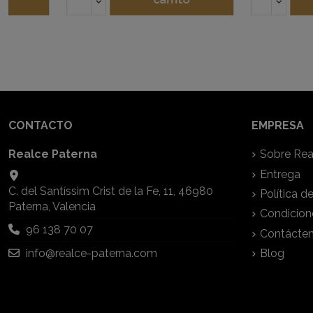
CONTACTO
EMPRESA
Realce Paterna
Sobre Rea
Entrega
C. del Santíssim Crist de la Fe, 11, 46980
Política d
Paterna, Valencia
Condicion
96 138 70 07
Contácte
info@realce-paterna.com
Blog