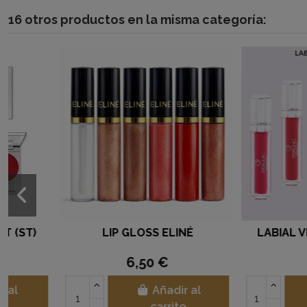
16 otros productos en la misma categoría:
ESMALTE DE UÑAS ELINÉ Nº
ESMALTE DE UÑAS 
01
63
5,25 €
5,25 €
Añadir al
Añad
carrito
carri