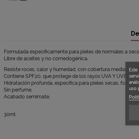
De
Formulada específicamente para pieles de normales a seca
Libre de aceites y no comedogénica.
Resiste roces, calor y humedad, con cobertura media/alta
Este 
Contiene SPF20, que protege de los rayos UVA Y UVB.
serv
anál
Hidratación profunda, específica para pieles secas, formula
uso 
Sin perfume.
Acabado semimate.
Polí
30ml