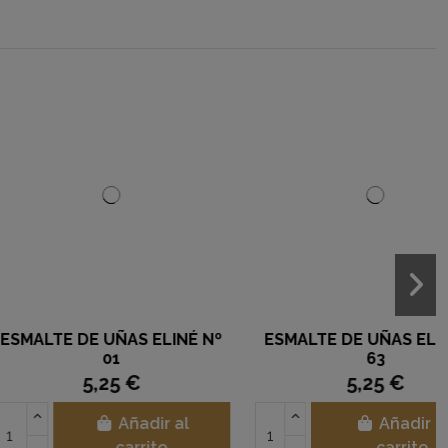
VO MATIZADOR
BROCHA EYELINER, SOMBRAS
ISHINE 25 GR
Y CEJAS
26,75 €
7,95 €
Añadir al
Añadir al
carrito
carrito