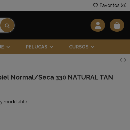
Favoritos (
0
)
JE
PELUCAS
CURSOS
ypiel Normal/Seca 330 NATURAL TAN
e y modulable.