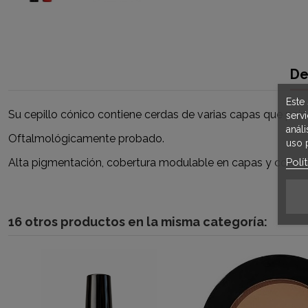
De
Este 
Su cepillo cónico contiene cerdas de varias capas que pei
serv
anál
Oftalmológicamente probado.
uso 
Polí
Alta pigmentación, cobertura modulable en capas y color 
16 otros productos en la misma categoría: