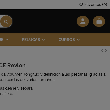
Favoritos (
0
)
JE
PELUCAS
CURSOS
CE Revlon
a volumen, longitud y definición a las pestañas, gracias a
 con cerdas de varios tamaños.
as define y separa.
nsfiere.