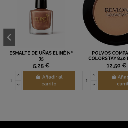
ESMALTE DE UÑAS ELINÉ Nº
POLVOS COMP
35
COLORSTAY 840 
REVLON
5,25 €
12,50 €
Añadir al
Añad
carrito
carri