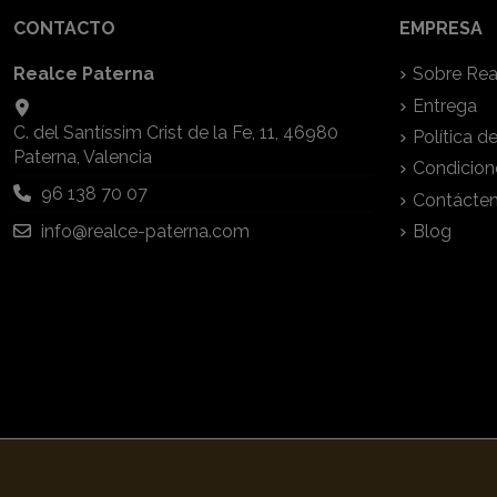
CONTACTO
EMPRESA
Realce Paterna
Sobre Rea
Entrega
C. del Santíssim Crist de la Fe, 11, 46980
Política d
Paterna, Valencia
Condicion
96 138 70 07
Contácte
info@realce-paterna.com
Blog