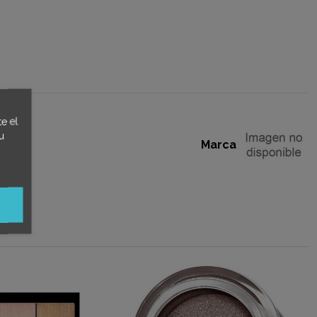
e el
u
Marca