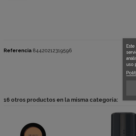
Este 
Referencia
84420212319596
serv
anál
uso 
Polí
16 otros productos en la misma categoría: