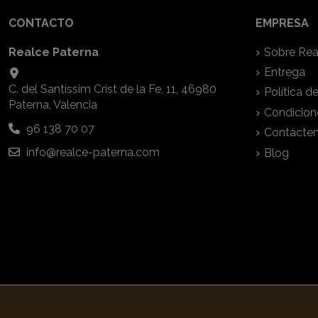
CONTACTO
EMPRESA
Realce Paterna
Sobre Rea
Entrega
C. del Santíssim Crist de la Fe, 11, 46980
Política d
Paterna, Valencia
Condicion
96 138 70 07
Contácte
info@realce-paterna.com
Blog