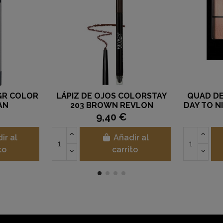
CORRECTOR COLORSTAY
CREAM LINER COLOR E
ULL COVERAGE 040 MEDIUM
KRYOLAN
REVLON
10,80 €
18,75 €
Añadir al
Añadir al
carrito
carrito