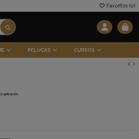
Favoritos (
0
)
JE
PELUCAS
CURSOS
il aplicación.