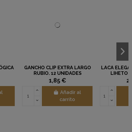
PÚ DE TOMILLO
PEINE TITANIO 825
NATURA
12,50 €
9,50 €
Añadir al
Añadir al
carrito
carrito