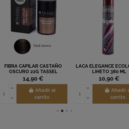
COLÓGICA
CHAMPÚ REPARACIÓN TOTAL
CHAM
VIAJE)
VALQUER, 400 ML.
14,50 €
ir al
Añadir al
to
carrito