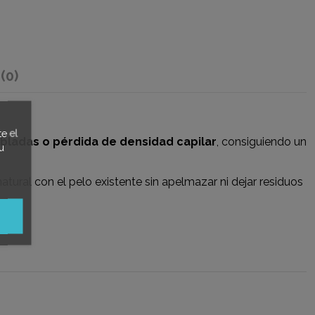
s
(0)
e el
bladas o pérdida de densidad capilar
, consiguiendo un
u
atural con el pelo existente sin apelmazar ni dejar residuos