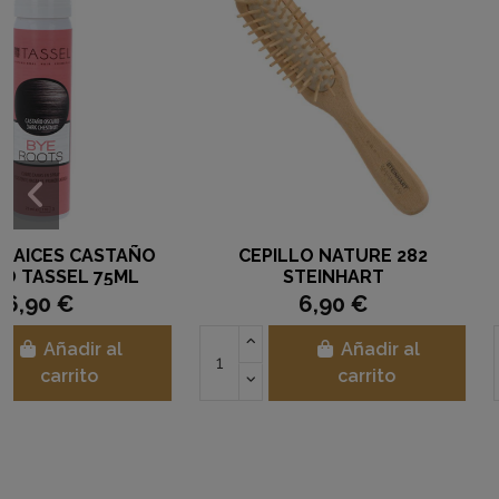
GANCHO CLIP EXTRA LARGO
LACA ELEGANCE E
RUBIO. 12 UNIDADES
LIHETO 80ML. (
1,85 €
2,50 €
Añadir al
Añad
carrito
carri