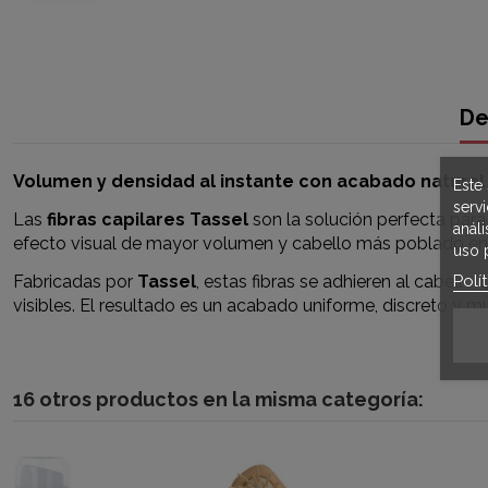
De
Volumen y densidad al instante con acabado natural
Este 
serv
Las
fibras capilares Tassel
son la solución perfecta par
anál
efecto visual de mayor volumen y cabello más poblado en
uso 
Polí
Fabricadas por
Tassel
, estas fibras se adhieren al cabello 
visibles. El resultado es un acabado uniforme, discreto y mu
16 otros productos en la misma categoría: