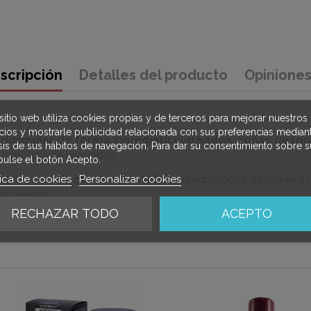
scripción
Detalles del producto
Opinione
sitio web utiliza cookies propias y de terceros para mejorar nuestros
icios y mostrarle publicidad relacionada con sus preferencias mediant
a
disimular de forma inmediata clareados, zonas despo
isis de sus hábitos de navegación. Para dar su consentimiento sobre s
 cuestión de segundos.
pulse el botón Acepto.
tica de cookies
Personalizar cookies
gracias a la
electricidad estática
, integrándose de manera n
y realista.
RECHAZAR TODO
ACEPTO