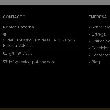
CONTACTO
EMPRESA
Realce Paterna
Sobre Rea
Entrega
C. del Santíssim Crist de la Fe, 11, 46980
Política d
Paterna, Valencia
Condicion
96 138 70 07
Contácte
info@realce-paterna.com
Blog