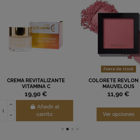
LIPSTICK
COLORETE REVLON 006
ULTRA 
 MO
NAUGHTY NUDE
11,90 €
ir al
Añadir al
to
carrito