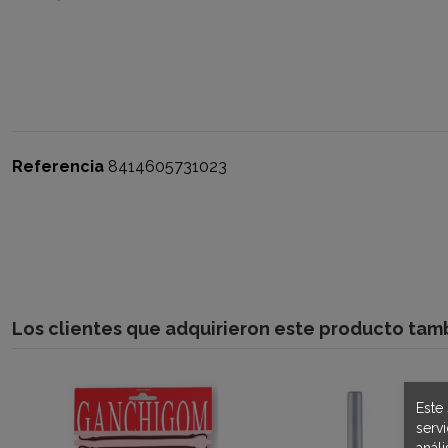
Referencia
8414605731023
Los clientes que adquirieron este producto ta
Este 
serv
anál