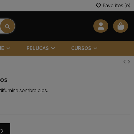
Favoritos (
0
)
JE
PELUCAS
CURSOS
jos
difumina sombra ojos.