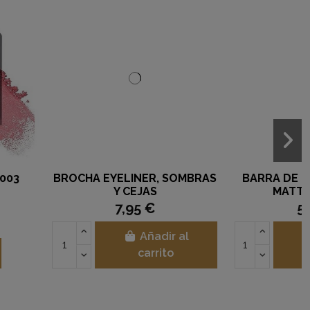
UNDERBASE 60 ML
MÁSCARA DE PESTAÑAS
VOLUMAZING MS REVLON
24,75 €
11,90 €
Añadir al
Añadir al
carrito
carrito