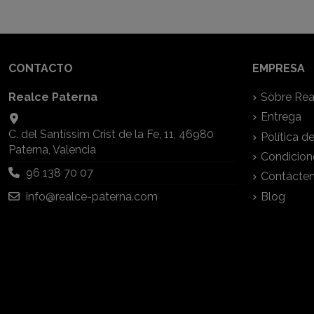
CONTACTO
EMPRESA
Realce Paterna
Sobre Rea
Entrega
C. del Santíssim Crist de la Fe, 11, 46980
Política d
Paterna, Valencia
Condicion
96 138 70 07
Contácte
info@realce-paterna.com
Blog