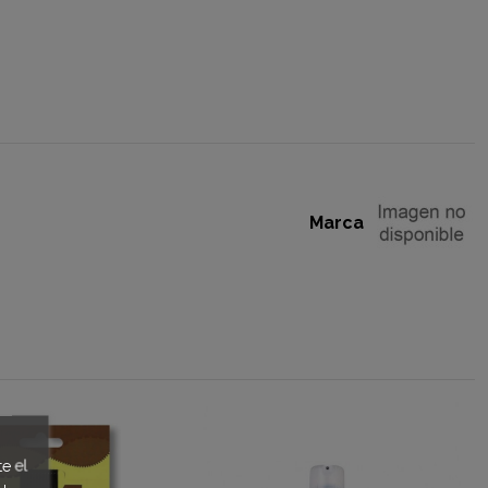
Marca
e el
u