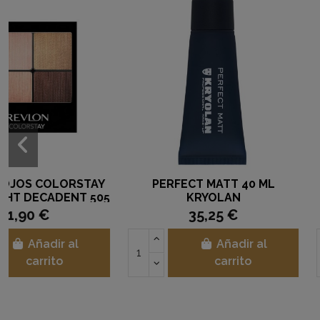
BROCHA EYELINER, SOMBRAS
BARRA DE LABIOS 
Y CEJAS
MATT BELLA
7,95 €
5,95 €
Añadir al
Añad
carrito
carri