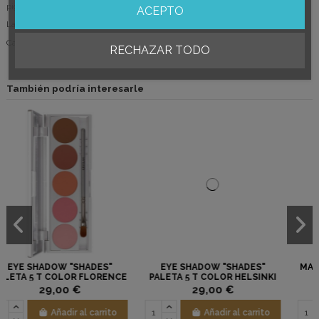
pigmentación, gracias a los pigmentos micronizados.
ACEPTO
La paleta incluye espejo.
Cantidad: 7.5 gr
RECHAZAR TODO
También podría interesarle
"
EYE SHADOW "SHADES"
MASCARA DRAMATIC VOLUM
NCE
PALETA 5 T COLOR HELSINKI
NEGRA KRYOLAN
KRYOLAN
29,00 €
16,00 €
to
Añadir al carrito
Añadir al carrito