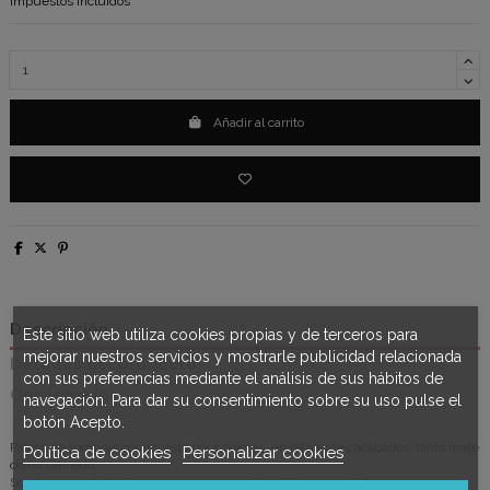
Impuestos incluidos
Añadir al carrito
Descripción
Este sitio web utiliza cookies propias y de terceros para
mejorar nuestros servicios y mostrarle publicidad relacionada
Detalles del producto
con sus preferencias mediante el análisis de sus hábitos de
Opiniones
(0)
navegación. Para dar su consentimiento sobre su uso pulse el
botón Acepto.
Paleta de sombras compuesta por 5 colores, en diferentes acabados, tanto mate
Política de cookies
Personalizar cookies
como satinado.
Sombras para trabajar en seco, con una aplicación suave e intensa