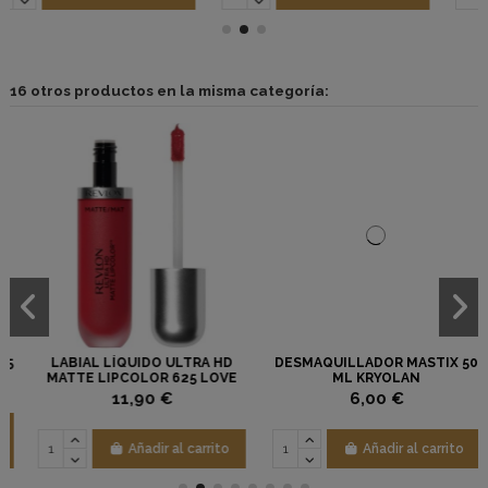
16 otros productos en la misma categoría:
A HD
DESMAQUILLADOR MASTIX 50
ESMALTE DE UÑAS ELINÉ Nº
LOVE
ML KRYOLAN
6,00 €
5,25 €
Añadir al
rito
Añadir al carrito
carrito