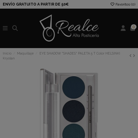
ENVÍO GRATUITO A PARTIR DE 50€
Favoritos (
0
)
0
Inicio
Maquillaje
EYE SHADOW "SHADES" PALETA 5 T Color HELSINKI
Kryolan