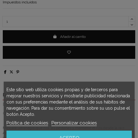
Impuestos incluidos
Añadir al carrito
Este sitio web utiliza cookies propias y de terceros para
Descripción
mejorar nuestros servicios y mostrarle publicidad relacionada
con sus preferencias mediante el análisis de sus hábitos de
Detalles del producto
navegación. Para dar su consentimiento sobre su uso pulse el
Opiniones
(0)
botón Acepto.
Política de cookies
Personalizar cookies
Máscara ultranegra que riza las pestañas y mantiene el rizo desde la raíz.
Aplicador de silicona que engrosa, separa y levanta las pestañas de manera
individual.