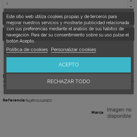
Este sitio web utiliza cookies propias y de terceros para
Añadir al carrito
mejorar nuestros servicios y mostrarle publicidad relacionada
con sus preferencias mediante el análisis de sus hábitos de
navegación. Para dar su consentimiento sobre su uso pulse el
botón Acepto.
Política de cookies
Personalizar cookies
ACEPTO
Detalles del producto
RECHAZAR TODO
Opiniones
(0)
Referencia
8436021240972
Marca