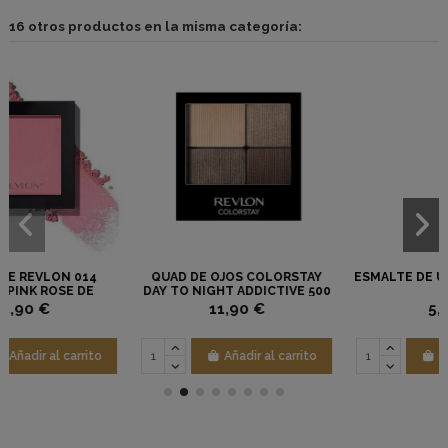
16 otros productos en la misma categoría:
JOS COLORSTAY
ESMALTE DE UÑAS ELINÉ Nº 78
SUPRACOLOR 8
T ADDICTIVE 500
KRYO
EVLON
1,90 €
5,25 €
13,5
Añadir al carrito
Añadir al carrito
Aña